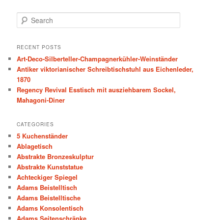
S
e
a
r
RECENT POSTS
c
Art-Deco-Silberteller-Champagnerkühler-Weinständer
h
Antiker viktorianischer Schreibtischstuhl aus Eichenleder,
1870
Regency Revival Esstisch mit ausziehbarem Sockel,
Mahagoni-Diner
CATEGORIES
5 Kuchenständer
Ablagetisch
Abstrakte Bronzeskulptur
Abstrakte Kunststatue
Achteckiger Spiegel
Adams Beistelltisch
Adams Beistelltische
Adams Konsolentisch
Adams Seitenschränke