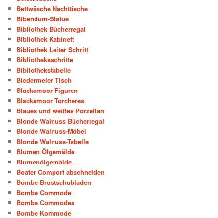
Bettwäsche Nachttische
Bibendum-Statue
Bibliothek Bücherregal
Bibliothek Kabinett
Bibliothek Leiter Schritt
Bibliotheksschritte
Bibliothekstabelle
Biedermeier Tisch
Blackamoor Figuren
Blackamoor Torcheres
Blaues und weißes Porzellan
Blonde Walnuss Bücherregal
Blonde Walnuss-Möbel
Blonde Walnuss-Tabelle
Blumen Ölgemälde
Blumenölgemälde…
Boater Comport abschneiden
Bombe Brustschubladen
Bombe Commode
Bombe Commodes
Bombe Kommode