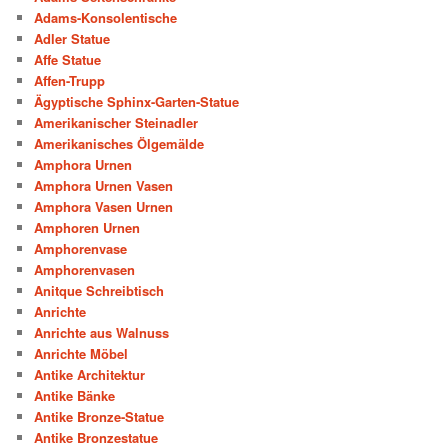
Adams-Konsolentische
Adler Statue
Affe Statue
Affen-Trupp
Ägyptische Sphinx-Garten-Statue
Amerikanischer Steinadler
Amerikanisches Ölgemälde
Amphora Urnen
Amphora Urnen Vasen
Amphora Vasen Urnen
Amphoren Urnen
Amphorenvase
Amphorenvasen
Anitque Schreibtisch
Anrichte
Anrichte aus Walnuss
Anrichte Möbel
Antike Architektur
Antike Bänke
Antike Bronze-Statue
Antike Bronzestatue