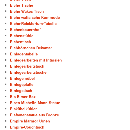
Eiche Tische
Eiche Wakes Tisch
Eiche walisische Kommode
Eiche-Refektorium-Tabelle
Eichenbauernhof
Eichenstühle
Eichentisch
Eichhörnchen Dekanter
Einlagentabelle
Einlegearbeiten mit Intarsien
Einlegearbeitstisch
Einlegearbeitstische
Einlegemöbel
Einlegeplatte
Einlegetisch
Eis-Eimer-Box
Eisen Michelin Mann Statue
Eiskübelkühler
Elefantenstatue aus Bronze
Empire Marmor Urnen
Empire-Couchtisch