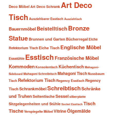
Art Deco
Deco Möbel
Art Deco Schrank
Tisch
Ausziehbarer Esstisch
Ausziehtisch
Bronze
Beistelltisch
Bauernmöbel
Statue
Brunnen und Garten
Bücherregal
Eiche
Englische Möbel
Eiche Tisch
Refektorium Tisch
Esstisch
Französische Möbel
Essstühle
Kommoden
Küchentisch
Konsolentisch
Mahagoni-
Mahagoni Tisch
Nussbaum
Sideboard
Mahagoni Schreibtisch
Refektorium Tisch
Regency
Tisch
Regency Esstisch
Schreibtisch
Schränke
Schrankmöbel
Tisch
und Truhen
Sessel
Seitentische
silberplatte
Tisch
Sitzgelegenheiten und Stühle
Sockel Esstisch
Tische
Ölgemälde
Vitrine
Verspiegelte Möbel