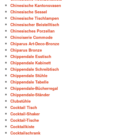
Chinesische Kantonsvasen
Chinesische Sessel
Chinesische Tischlampen
Chinesischer Beistelltisch
Chinesisches Porzellan
Chinoiserie Commode
Chiparus Art-Deco-Bronze
Chiparus Bronze
Chippendale Esstisch
Chippendale Kabinett
Chippendale Schreibtisch
Chippendale Stühle
Chippendale Tabelle
Chippendale-Bücherregal
Chippendale-Ständer
Clubstühle
Cocktail Tisch
Cocktail-Shaker
Cocktail-Tische
Cocktailkiste
Cocktailschrank