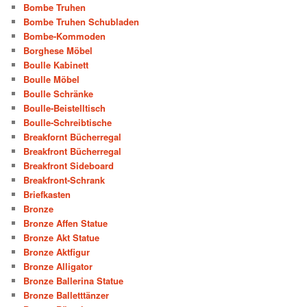
Bombe Truhen
Bombe Truhen Schubladen
Bombe-Kommoden
Borghese Möbel
Boulle Kabinett
Boulle Möbel
Boulle Schränke
Boulle-Beistelltisch
Boulle-Schreibtische
Breakfornt Bücherregal
Breakfront Bücherregal
Breakfront Sideboard
Breakfront-Schrank
Briefkasten
Bronze
Bronze Affen Statue
Bronze Akt Statue
Bronze Aktfigur
Bronze Alligator
Bronze Ballerina Statue
Bronze Balletttänzer