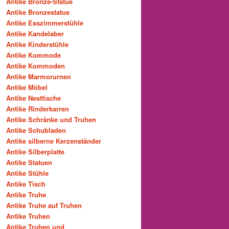
Antike Bronze-Statue
Antike Bronzestatue
Antike Esszimmerstühle
Antike Kandelaber
Antike Kinderstühle
Antike Kommode
Antike Kommoden
Antike Marmorurnen
Antike Möbel
Antike Nesttische
Antike Rinderkarren
Antike Schränke und Truhen
Antike Schubladen
Antike silberne Kerzenständer
Antike Silberplatte
Antike Statuen
Antike Stühle
Antike Tisch
Antike Truhe
Antike Truhe auf Truhen
Antike Truhen
Antike Truhen und