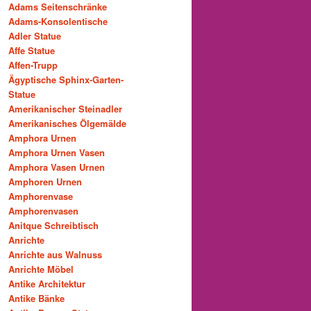
Adams Seitenschränke
Adams-Konsolentische
Adler Statue
Affe Statue
Affen-Trupp
Ägyptische Sphinx-Garten-
Statue
Amerikanischer Steinadler
Amerikanisches Ölgemälde
Amphora Urnen
Amphora Urnen Vasen
Amphora Vasen Urnen
Amphoren Urnen
Amphorenvase
Amphorenvasen
Anitque Schreibtisch
Anrichte
Anrichte aus Walnuss
Anrichte Möbel
Antike Architektur
Antike Bänke