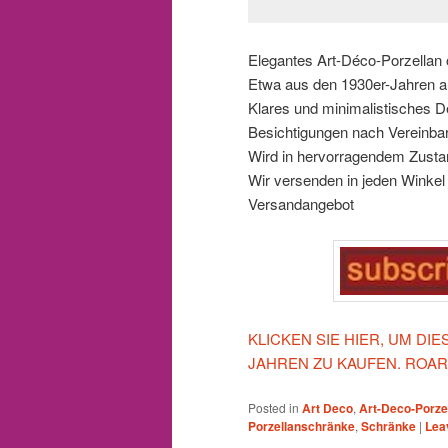
Elegantes Art-Déco-Porzellan 
Etwa aus den 1930er-Jahren au
Klares und minimalistisches D
Besichtigungen nach Vereinba
Wird in hervorragendem Zustan
Wir versenden in jeden Winkel d
Versandangebot
KLICKEN SIE HIER, UM DI
JAHREN ZU KAUFEN. ROA
Posted in
Art Deco
,
Art-Deco-Porze
Porzellanschränke
,
Schränke
|
Lea