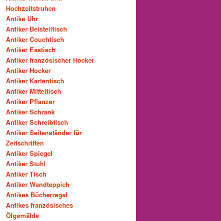
Hochzeitstruhen
Antike Uhr
Antiker Beistelltisch
Antiker Couchtisch
Antiker Esstisch
Antiker französischer Hocker
Antiker Hocker
Antiker Kartentisch
Antiker Mitteltisch
Antiker Pflanzer
Antiker Schrank
Antiker Schreibtisch
Antiker Seitenständer für
Zeitschriften
Antiker Spiegel
Antiker Stuhl
Antiker Tisch
Antiker Wandteppich
Antikes Bücherregal
Antikes französisches
Ölgemälde