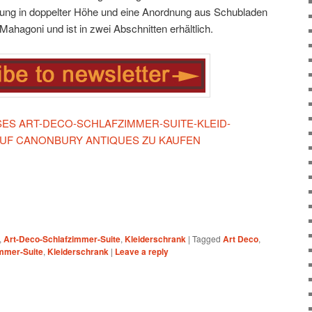
gung in doppelter Höhe und eine Anordnung aus Schubladen
agoni und ist in zwei Abschnitten erhältlich.
ESES ART-DECO-SCHLAFZIMMER-SUITE-KLEID-
UF CANONBURY ANTIQUES ZU KAUFEN
,
Art-Deco-Schlafzimmer-Suite
,
Kleiderschrank
|
Tagged
Art Deco
,
mmer-Suite
,
Kleiderschrank
|
Leave a reply