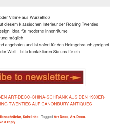
oder Vitrine aus Wurzelholz
f diesem klassischen Interieur der Roaring Twenties
esign, ideal für moderne Innenräume
rung möglich
d angeboten und ist sofort für den Heimgebrauch geeignet
er Welt – bitte kontaktieren Sie uns für ein
ESEN ART-DECO-CHINA-SCHRANK AUS DEN 1930ER-
RING TWENTIES AUF CANONBURY ANTIQUES
llanschränke
,
Schränke
|
Tagged
Art Deco
,
Art-Deco-
ve a reply