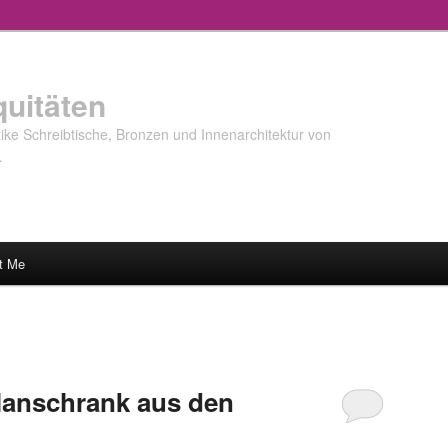
quitäten
ke Schreibtische, Bronzen und Innenarchitektur von
…
t Me
lanschrank aus den