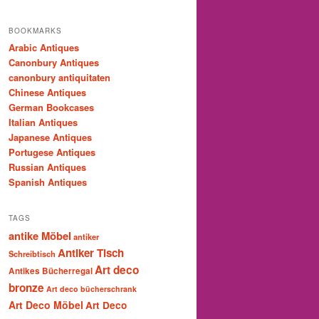
BOOKMARKS
Arabic Antiques
Canonbury Antiques
canonbury antiquitaten
Chinese Antiques
German Bookcases
Italian Antiques
Japanese Antiques
Portugese Antiques
Russian Antiques
Spanish Antiques
TAGS
antike Möbel
antiker
Antiker Tisch
Schreibtisch
Art deco
Antikes Bücherregal
bronze
Art deco bücherschrank
Art Deco Möbel
Art Deco