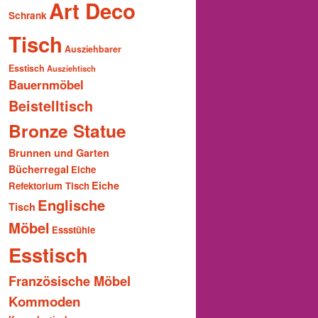
Art Deco
Schrank
Tisch
Ausziehbarer
Esstisch
Ausziehtisch
Bauernmöbel
Beistelltisch
Bronze Statue
Brunnen und Garten
Bücherregal
Eiche
Eiche
Refektorium Tisch
Englische
Tisch
Möbel
Essstühle
Esstisch
Französische Möbel
Kommoden