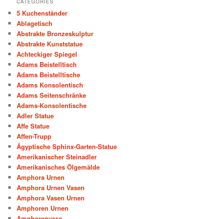
CATEGORIES
5 Kuchenständer
Ablagetisch
Abstrakte Bronzeskulptur
Abstrakte Kunststatue
Achteckiger Spiegel
Adams Beistelltisch
Adams Beistelltische
Adams Konsolentisch
Adams Seitenschränke
Adams-Konsolentische
Adler Statue
Affe Statue
Affen-Trupp
Ägyptische Sphinx-Garten-Statue
Amerikanischer Steinadler
Amerikanisches Ölgemälde
Amphora Urnen
Amphora Urnen Vasen
Amphora Vasen Urnen
Amphoren Urnen
Amphorenvase