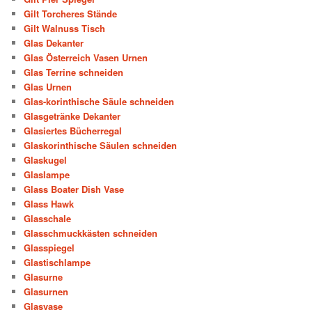
Gilt Torcheres Stände
Gilt Walnuss Tisch
Glas Dekanter
Glas Österreich Vasen Urnen
Glas Terrine schneiden
Glas Urnen
Glas-korinthische Säule schneiden
Glasgetränke Dekanter
Glasiertes Bücherregal
Glaskorinthische Säulen schneiden
Glaskugel
Glaslampe
Glass Boater Dish Vase
Glass Hawk
Glasschale
Glasschmuckkästen schneiden
Glasspiegel
Glastischlampe
Glasurne
Glasurnen
Glasvase