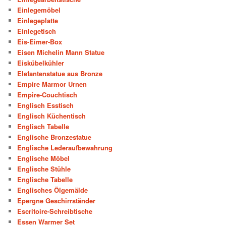
Einlegemöbel
Einlegeplatte
Einlegetisch
Eis-Eimer-Box
Eisen Michelin Mann Statue
Eiskübelkühler
Elefantenstatue aus Bronze
Empire Marmor Urnen
Empire-Couchtisch
Englisch Esstisch
Englisch Küchentisch
Englisch Tabelle
Englische Bronzestatue
Englische Lederaufbewahrung
Englische Möbel
Englische Stühle
Englische Tabelle
Englisches Ölgemälde
Epergne Geschirrständer
Escritoire-Schreibtische
Essen Warmer Set