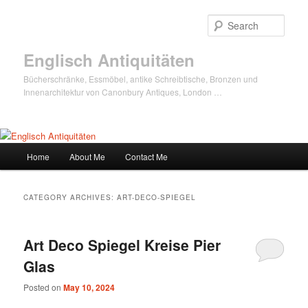
Sear
Englisch Antiquitäten
Bücherschränke, Essmöbel, antike Schreibtische, Bronzen und
Innenarchitektur von Canonbury Antiques, London …
Main
Home
About Me
Contact Me
Skip
Skip
menu
to
to
CATEGORY ARCHIVES:
ART-DECO-SPIEGEL
primary
secondary
Art Deco Spiegel Kreise Pier
content
content
Glas
Posted on
May 10, 2024