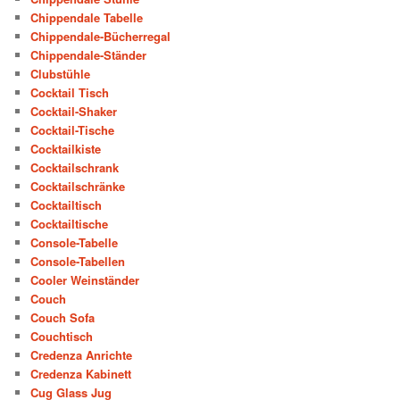
Chippendale Tabelle
Chippendale-Bücherregal
Chippendale-Ständer
Clubstühle
Cocktail Tisch
Cocktail-Shaker
Cocktail-Tische
Cocktailkiste
Cocktailschrank
Cocktailschränke
Cocktailtisch
Cocktailtische
Console-Tabelle
Console-Tabellen
Cooler Weinständer
Couch
Couch Sofa
Couchtisch
Credenza Anrichte
Credenza Kabinett
Cug Glass Jug