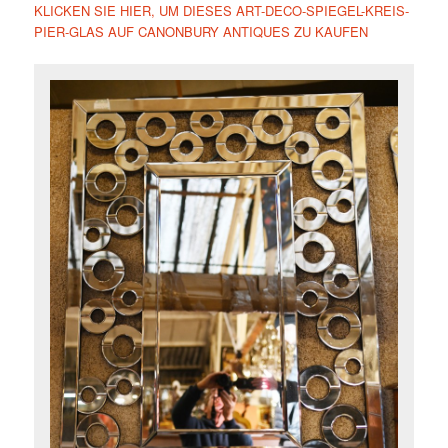
KLICKEN SIE HIER, UM DIESES ART-DECO-SPIEGEL-KREIS-
PIER-GLAS AUF CANONBURY ANTIQUES ZU KAUFEN