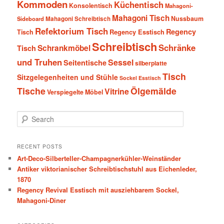
Kommoden
Küchentisch
Konsolentisch
Mahagoni-
Mahagoni Tisch
Nussbaum
Sideboard
Mahagoni Schreibtisch
Refektorium Tisch
Regency
Tisch
Regency Esstisch
Schreibtisch
Schränke
Schrankmöbel
Tisch
und Truhen
Sessel
Seitentische
silberplatte
Tisch
Sitzgelegenheiten und Stühle
Sockel Esstisch
Tische
Ölgemälde
Vitrine
Verspiegelte Möbel
S
e
a
r
RECENT POSTS
c
Art-Deco-Silberteller-Champagnerkühler-Weinständer
h
Antiker viktorianischer Schreibtischstuhl aus Eichenleder,
1870
Regency Revival Esstisch mit ausziehbarem Sockel,
Mahagoni-Diner