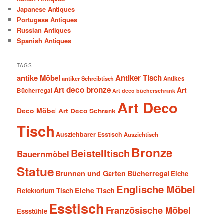
Japanese Antiques
Portugese Antiques
Russian Antiques
Spanish Antiques
TAGS
antike Möbel
Antiker Tisch
antiker Schreibtisch
Antikes
Art deco bronze
Art
Bücherregal
Art deco bücherschrank
Art Deco
Deco Möbel
Art Deco Schrank
Tisch
Ausziehbarer Esstisch
Ausziehtisch
Bronze
Beistelltisch
Bauernmöbel
Statue
Brunnen und Garten
Bücherregal
Eiche
Englische Möbel
Eiche Tisch
Refektorium Tisch
Esstisch
Französische Möbel
Essstühle