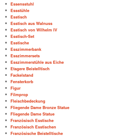
Essensstuhl
Essstühle
Esstisch
Esstisch aus Walnuss
Esstisch von Wilhelm IV
Esstisch-Set
Esstische
Esszimmerbank
Esszimmersets
Esszimmerstühle aus Eiche
Etagere Beistelltisch
Fackelstand
Fensterkorb
Figur
Filmprop
Fleischbedeckung
Fliegende Dame Bronze Statue
Fliegende Dame Statue
Französisch Esstische
Französisch Esstischen
Französische Beistelltische