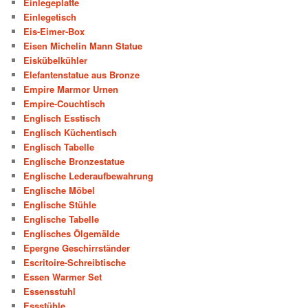
Einlegeplatte
Einlegetisch
Eis-Eimer-Box
Eisen Michelin Mann Statue
Eiskübelkühler
Elefantenstatue aus Bronze
Empire Marmor Urnen
Empire-Couchtisch
Englisch Esstisch
Englisch Küchentisch
Englisch Tabelle
Englische Bronzestatue
Englische Lederaufbewahrung
Englische Möbel
Englische Stühle
Englische Tabelle
Englisches Ölgemälde
Epergne Geschirrständer
Escritoire-Schreibtische
Essen Warmer Set
Essensstuhl
Essstühle