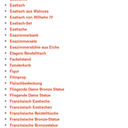
Esstisch
Esstisch aus Walnuss
Esstisch von Wilhelm IV
Esstisch-Set
Esstische
Esszimmerbank
Esszimmersets
Esszimmerstühle aus Eiche
Etagere Beistelltisch
Fackelstand
Fensterkorb
Figur
Filmprop
Fleischbedeckung
Fliegende Dame Bronze Statue
Fliegende Dame Statue
Französisch Esstische
Französisch Esstischen
Französische Beistelltische
Französische Bronze-Statue
Französische Bronzestatue