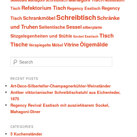
Nussbaum
Sideboard
Mahagoni Schreibtisch
Refektorium Tisch
Regency
Tisch
Regency Esstisch
Schreibtisch
Schränke
Schrankmöbel
Tisch
und Truhen
Sessel
Seitentische
silberplatte
Tisch
Sitzgelegenheiten und Stühle
Sockel Esstisch
Tische
Ölgemälde
Vitrine
Verspiegelte Möbel
S
e
a
r
RECENT POSTS
c
Art-Deco-Silberteller-Champagnerkühler-Weinständer
h
Antiker viktorianischer Schreibtischstuhl aus Eichenleder,
1870
Regency Revival Esstisch mit ausziehbarem Sockel,
Mahagoni-Diner
CATEGORIES
5 Kuchenständer