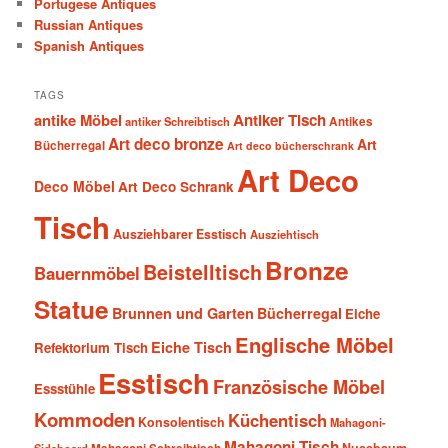
Portugese Antiques
Russian Antiques
Spanish Antiques
TAGS
antike Möbel
Antiker Tisch
antiker Schreibtisch
Antikes
Art deco bronze
Art
Bücherregal
Art deco bücherschrank
Art Deco
Deco Möbel
Art Deco Schrank
Tisch
Ausziehbarer Esstisch
Ausziehtisch
Bronze
Beistelltisch
Bauernmöbel
Statue
Brunnen und Garten
Bücherregal
Eiche
Englische Möbel
Eiche Tisch
Refektorium Tisch
Esstisch
Französische Möbel
Essstühle
Kommoden
Küchentisch
Konsolentisch
Mahagoni-
Mahagoni Tisch