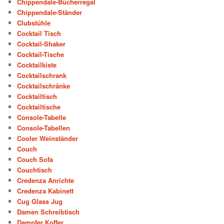
Chippendale-Bücherregal
Chippendale-Ständer
Clubstühle
Cocktail Tisch
Cocktail-Shaker
Cocktail-Tische
Cocktailkiste
Cocktailschrank
Cocktailschränke
Cocktailtisch
Cocktailtische
Console-Tabelle
Console-Tabellen
Cooler Weinständer
Couch
Couch Sofa
Couchtisch
Credenza Anrichte
Credenza Kabinett
Cug Glass Jug
Damen Schreibtisch
Dampfer Koffer