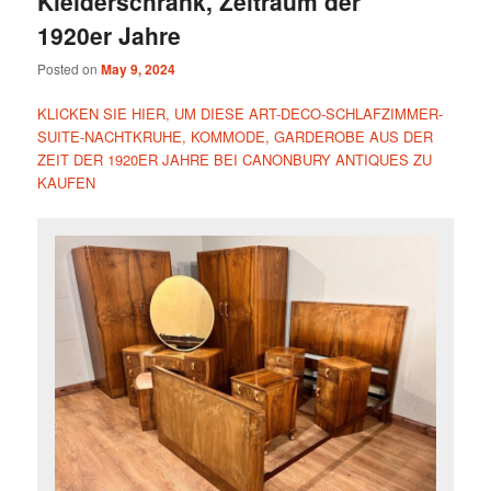
Kleiderschrank, Zeitraum der
1920er Jahre
Posted on
May 9, 2024
KLICKEN SIE HIER, UM DIESE ART-DECO-SCHLAFZIMMER-
SUITE-NACHTKRUHE, KOMMODE, GARDEROBE AUS DER
ZEIT DER 1920ER JAHRE BEI CANONBURY ANTIQUES ZU
KAUFEN