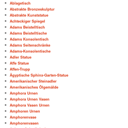
Ablagetisch
Abstrakte Bronzeskulptur
Abstrakte Kunststatue
Achteckiger Spiegel
Adams Beistelltisch
Adams Beistelltische
Adams Konsolentisch
Adams Seitenschränke
Adams-Konsolentische
Adler Statue
Affe Statue
Affen-Trupp
Ägyptische Sphinx-Garten-Statue
Amerikanischer Steinadler
Amerikanisches Ölgemälde
Amphora Urnen
Amphora Urnen Vasen
Amphora Vasen Urnen
Amphoren Urnen
Amphorenvase
Amphorenvasen