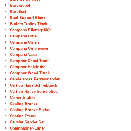
Büromöbel
Bürotisch
Bust Support Stand
Butlers Trolley Tisch
Campana Pflanzgefäße
Campana Urne
Campana Urnen
Campana Urnenvasen
Campana Vase
Camphor Chest Trunk
Camphor Holztruhe
Camphor Wood Trunk
Candelabras Kerzenständer
Carlton Haus Schreibtisch
Carlton House Schreibtisch
Carver Stühle
Casting Bronze
Casting Bronze Statue
Casting-Statue
Cavaiar Servier Set
Champagner-Eimer