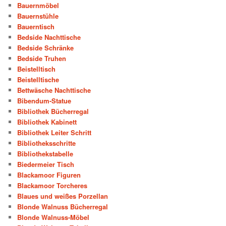
Bauernmöbel
Bauernstühle
Bauerntisch
Bedside Nachttische
Bedside Schränke
Bedside Truhen
Beistelltisch
Beistelltische
Bettwäsche Nachttische
Bibendum-Statue
Bibliothek Bücherregal
Bibliothek Kabinett
Bibliothek Leiter Schritt
Bibliotheksschritte
Bibliothekstabelle
Biedermeier Tisch
Blackamoor Figuren
Blackamoor Torcheres
Blaues und weißes Porzellan
Blonde Walnuss Bücherregal
Blonde Walnuss-Möbel