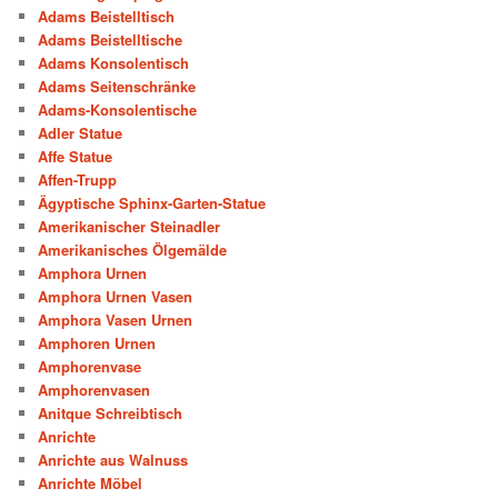
Adams Beistelltisch
Adams Beistelltische
Adams Konsolentisch
Adams Seitenschränke
Adams-Konsolentische
Adler Statue
Affe Statue
Affen-Trupp
Ägyptische Sphinx-Garten-Statue
Amerikanischer Steinadler
Amerikanisches Ölgemälde
Amphora Urnen
Amphora Urnen Vasen
Amphora Vasen Urnen
Amphoren Urnen
Amphorenvase
Amphorenvasen
Anitque Schreibtisch
Anrichte
Anrichte aus Walnuss
Anrichte Möbel