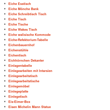
Eiche Esstisch
Eiche Mönche Bank
Eiche Schreibtisch Tisch
Eiche Tisch
Eiche Tische
Eiche Wakes Tisch
Eiche walisische Kommode
Eiche-Refektorium-Tabelle
Eichenbauernhof
Eichenstühle
Eichentisch
Eichhörnchen Dekanter
Einlagentabelle
Einlegearbeiten mit Intarsien
Einlegearbeitstisch
Einlegearbeitstische
Einlegemöbel
Einlegeplatte
Einlegetisch
Eis-Eimer-Box
Eisen Michelin Mann Statue