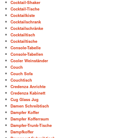
Cocktail-Shaker
Cocktail-Tische
Cocktailkiste
Cocktailschrank
Cocktailschränke
Cocktailtisch
Cocktailtische
Console-Tabelle
Console-Tabellen
Cooler Weinständer
Couch
Couch Sofa
Couchtisch
Credenza Anrichte
Credenza Kabinett
Cug Glass Jug
Damen Schreibtisch
Dampfer Koffer
Dampfer Kofferraum
Dampfer-Trunk-Tische
Dampfkoffer