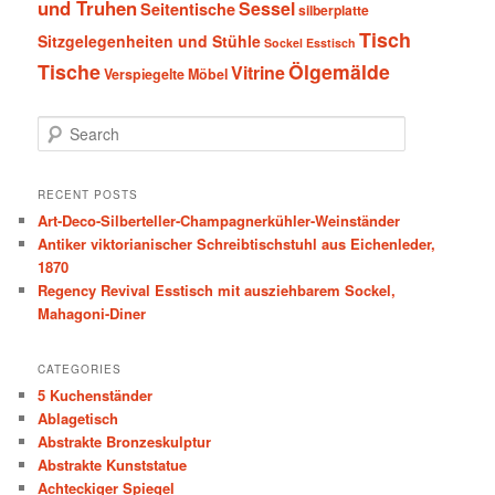
und Truhen
Sessel
Seitentische
silberplatte
Tisch
Sitzgelegenheiten und Stühle
Sockel Esstisch
Tische
Ölgemälde
Vitrine
Verspiegelte Möbel
S
e
a
r
RECENT POSTS
c
Art-Deco-Silberteller-Champagnerkühler-Weinständer
h
Antiker viktorianischer Schreibtischstuhl aus Eichenleder,
1870
Regency Revival Esstisch mit ausziehbarem Sockel,
Mahagoni-Diner
CATEGORIES
5 Kuchenständer
Ablagetisch
Abstrakte Bronzeskulptur
Abstrakte Kunststatue
Achteckiger Spiegel