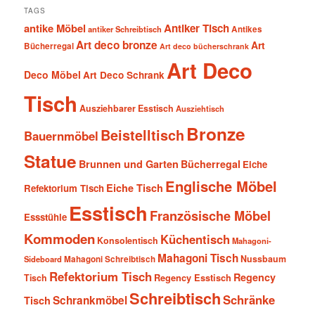
TAGS
antike Möbel
Antiker Tisch
antiker Schreibtisch
Antikes
Art deco bronze
Art
Bücherregal
Art deco bücherschrank
Art Deco
Deco Möbel
Art Deco Schrank
Tisch
Ausziehbarer Esstisch
Ausziehtisch
Bronze
Beistelltisch
Bauernmöbel
Statue
Brunnen und Garten
Bücherregal
Eiche
Englische Möbel
Eiche Tisch
Refektorium Tisch
Esstisch
Französische Möbel
Essstühle
Kommoden
Küchentisch
Konsolentisch
Mahagoni-
Mahagoni Tisch
Nussbaum
Sideboard
Mahagoni Schreibtisch
Refektorium Tisch
Regency
Tisch
Regency Esstisch
Schreibtisch
Schränke
Schrankmöbel
Tisch