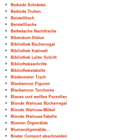
Bedside Schränke
Bedside Truhen
Beistelltisch
Beistelltische
Bettwäsche Nachttische
Bibendum-Statue
Bibliothek Bücherregal
Bibliothek Kabinett
Bibliothek Leiter Schritt
Bibliotheksschritte
Bibliothekstabelle
Biedermeier Tisch
Blackamoor Figuren
Blackamoor Torcheres
Blaues und weißes Porzellan
Blonde Walnuss Bücherregal
Blonde Walnuss-Möbel
Blonde Walnuss-Tabelle
Blumen Ölgemälde
Blumenölgemälde…
Boater Comport abschneiden