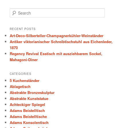
S
e
a
r
RECENT POSTS
c
Art-Deco-Silberteller-Champagnerkühler-Weinständer
h
Antiker viktorianischer Schreibtischstuhl aus Eichenleder,
1870
Regency Revival Esstisch mit ausziehbarem Sockel,
Mahagoni-Diner
CATEGORIES
5 Kuchenständer
Ablagetisch
Abstrakte Bronzeskulptur
Abstrakte Kunststatue
Achteckiger Spiegel
Adams Beistelltisch
Adams Beistelltische
Adams Konsolentisch