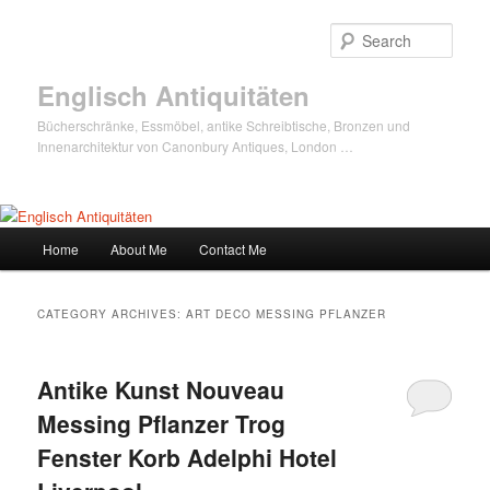
Sear
Englisch Antiquitäten
Bücherschränke, Essmöbel, antike Schreibtische, Bronzen und
Innenarchitektur von Canonbury Antiques, London …
Main
Home
About Me
Contact Me
Skip
Skip
menu
to
to
CATEGORY ARCHIVES:
ART DECO MESSING PFLANZER
primary
secondary
Antike Kunst Nouveau
content
content
Messing Pflanzer Trog
Fenster Korb Adelphi Hotel