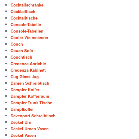
Cocktailschränke
Cocktailtisch
Cocktailtische
Console-Tabelle
Console-Tabellen
Cooler Weinständer
Couch
Couch Sofa
Couchtisch
Credenza Anrichte
Credenza Kabinett
Cug Glass Jug
Damen Schreibtisch
Dampfer Koffer
Dampfer Kofferraum
Dampfer-Trunk-Tische
Dampfkoffer
Davenport-Schreibtisch
Deckel Urn
Deckel Urnen Vasen
Deckel Vasen