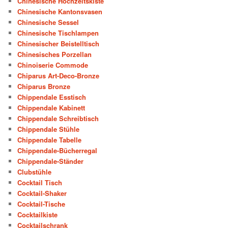
Chinesische Hochzeitskiste
Chinesische Kantonsvasen
Chinesische Sessel
Chinesische Tischlampen
Chinesischer Beistelltisch
Chinesisches Porzellan
Chinoiserie Commode
Chiparus Art-Deco-Bronze
Chiparus Bronze
Chippendale Esstisch
Chippendale Kabinett
Chippendale Schreibtisch
Chippendale Stühle
Chippendale Tabelle
Chippendale-Bücherregal
Chippendale-Ständer
Clubstühle
Cocktail Tisch
Cocktail-Shaker
Cocktail-Tische
Cocktailkiste
Cocktailschrank