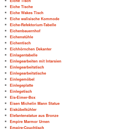
Eiche Tisch
Eiche Tische
Eiche Wakes Tisch
Eiche walisische Kommode
Eiche-Refektorium-Tabelle
Eichenbauernhof
Eichenstühle
Eichentisch
Eichhörnchen Dekanter
Einlagentabelle
Einlegearbeiten mit Intarsien
Einlegearbeitstisch
Einlegearbeitstische
Einlegemöbel
Einlegeplatte
Einlegetisch
Eis-Eimer-Box
Eisen Michelin Mann Statue
Eiskübelkühler
Elefantenstatue aus Bronze
Empire Marmor Urnen
Empire-Couchtisch