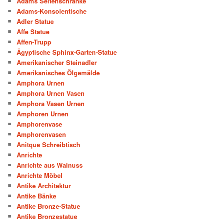
Adams Seitenschränke
Adams-Konsolentische
Adler Statue
Affe Statue
Affen-Trupp
Ägyptische Sphinx-Garten-Statue
Amerikanischer Steinadler
Amerikanisches Ölgemälde
Amphora Urnen
Amphora Urnen Vasen
Amphora Vasen Urnen
Amphoren Urnen
Amphorenvase
Amphorenvasen
Anitque Schreibtisch
Anrichte
Anrichte aus Walnuss
Anrichte Möbel
Antike Architektur
Antike Bänke
Antike Bronze-Statue
Antike Bronzestatue