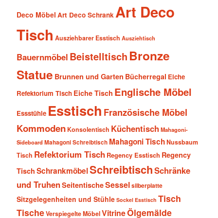
Art Deco
Deco Möbel
Art Deco Schrank
Tisch
Ausziehbarer Esstisch
Ausziehtisch
Bronze
Beistelltisch
Bauernmöbel
Statue
Brunnen und Garten
Bücherregal
Eiche
Englische Möbel
Eiche Tisch
Refektorium Tisch
Esstisch
Französische Möbel
Essstühle
Kommoden
Küchentisch
Konsolentisch
Mahagoni-
Mahagoni Tisch
Nussbaum
Sideboard
Mahagoni Schreibtisch
Refektorium Tisch
Regency
Tisch
Regency Esstisch
Schreibtisch
Schränke
Schrankmöbel
Tisch
und Truhen
Sessel
Seitentische
silberplatte
Tisch
Sitzgelegenheiten und Stühle
Sockel Esstisch
Tische
Ölgemälde
Vitrine
Verspiegelte Möbel