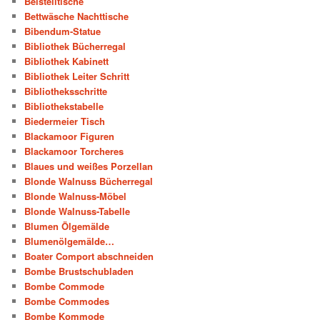
Beistelltische
Bettwäsche Nachttische
Bibendum-Statue
Bibliothek Bücherregal
Bibliothek Kabinett
Bibliothek Leiter Schritt
Bibliotheksschritte
Bibliothekstabelle
Biedermeier Tisch
Blackamoor Figuren
Blackamoor Torcheres
Blaues und weißes Porzellan
Blonde Walnuss Bücherregal
Blonde Walnuss-Möbel
Blonde Walnuss-Tabelle
Blumen Ölgemälde
Blumenölgemälde…
Boater Comport abschneiden
Bombe Brustschubladen
Bombe Commode
Bombe Commodes
Bombe Kommode