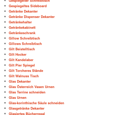
Gespiegelter Schreibtisch
Gespiegeltes Sideboard
Getränke Dekanter
Getränke Dispenser Dekanter
Getränkehalter
Getränkekabinett
Getränkeschrank
Gillow Schreibtisch
Gillows Schreibtisch
Gilt Beistelltisch
Gilt Hocker
Gilt Kandelaber
Gilt Pier Spiegel
Gilt Torcheres Stände
Gilt Walnuss Tisch
Glas Dekanter
Glas Österreich Vasen Urnen
Glas Terrine schneiden
Glas Urnen
Glas-korinthische Säule schneiden
Glasgetränke Dekanter
Glasiertes Bücherregal