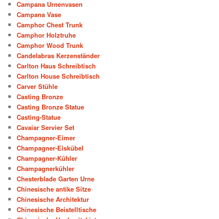
Campana Urnenvasen
Campana Vase
Camphor Chest Trunk
Camphor Holztruhe
Camphor Wood Trunk
Candelabras Kerzenständer
Carlton Haus Schreibtisch
Carlton House Schreibtisch
Carver Stühle
Casting Bronze
Casting Bronze Statue
Casting-Statue
Cavaiar Servier Set
Champagner-Eimer
Champagner-Eiskübel
Champagner-Kühler
Champagnerkühler
Chesterblade Garten Urne
Chinesische antike Sitze
Chinesische Architektur
Chinesische Beistelltische