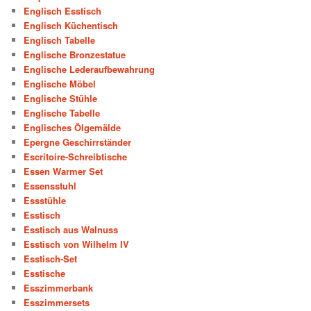
Englisch Esstisch
Englisch Küchentisch
Englisch Tabelle
Englische Bronzestatue
Englische Lederaufbewahrung
Englische Möbel
Englische Stühle
Englische Tabelle
Englisches Ölgemälde
Epergne Geschirrständer
Escritoire-Schreibtische
Essen Warmer Set
Essensstuhl
Essstühle
Esstisch
Esstisch aus Walnuss
Esstisch von Wilhelm IV
Esstisch-Set
Esstische
Esszimmerbank
Esszimmersets