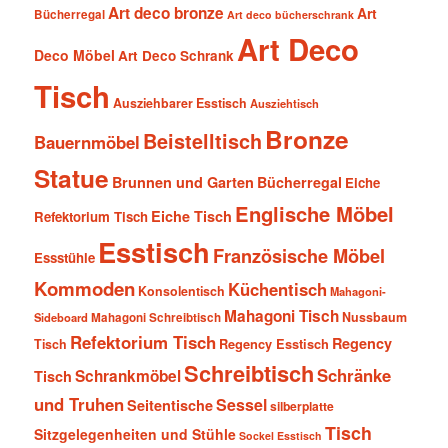
Art deco bronze
Art
Bücherregal
Art deco bücherschrank
Art Deco
Deco Möbel
Art Deco Schrank
Tisch
Ausziehbarer Esstisch
Ausziehtisch
Bronze
Beistelltisch
Bauernmöbel
Statue
Brunnen und Garten
Bücherregal
Eiche
Englische Möbel
Eiche Tisch
Refektorium Tisch
Esstisch
Französische Möbel
Essstühle
Kommoden
Küchentisch
Konsolentisch
Mahagoni-
Mahagoni Tisch
Nussbaum
Sideboard
Mahagoni Schreibtisch
Refektorium Tisch
Regency
Tisch
Regency Esstisch
Schreibtisch
Schränke
Schrankmöbel
Tisch
und Truhen
Sessel
Seitentische
silberplatte
Tisch
Sitzgelegenheiten und Stühle
Sockel Esstisch