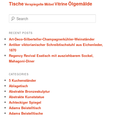
Tische
Ölgemälde
Vitrine
Verspiegelte Möbel
S
e
a
r
RECENT POSTS
c
Art-Deco-Silberteller-Champagnerkühler-Weinständer
h
Antiker viktorianischer Schreibtischstuhl aus Eichenleder,
1870
Regency Revival Esstisch mit ausziehbarem Sockel,
Mahagoni-Diner
CATEGORIES
5 Kuchenständer
Ablagetisch
Abstrakte Bronzeskulptur
Abstrakte Kunststatue
Achteckiger Spiegel
Adams Beistelltisch
Adams Beistelltische