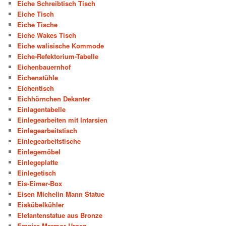
Eiche Schreibtisch Tisch
Eiche Tisch
Eiche Tische
Eiche Wakes Tisch
Eiche walisische Kommode
Eiche-Refektorium-Tabelle
Eichenbauernhof
Eichenstühle
Eichentisch
Eichhörnchen Dekanter
Einlagentabelle
Einlegearbeiten mit Intarsien
Einlegearbeitstisch
Einlegearbeitstische
Einlegemöbel
Einlegeplatte
Einlegetisch
Eis-Eimer-Box
Eisen Michelin Mann Statue
Eiskübelkühler
Elefantenstatue aus Bronze
Empire Marmor Urnen