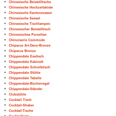
Chinesische Beistelltische
Chinesische Hochzeitskiste
Chinesische Kantonsvasen
Chinesische Sessel
Chinesische Tischlampen
Chinesischer Beistelltisch
Chinesisches Porzellan
Chinoiserie Commode
Chiparus Art-Deco-Bronze
Chiparus Bronze
Chippendale Esstisch
Chippendale Kabinett
Chippendale Schreibtisch
Chippendale Stühle
Chippendale Tabelle
Chippendale-Bücherregal
Chippendale-Ständer
Clubstühle
Cocktail Tisch
Cocktail-Shaker
Cocktail-Tische
Cocktailkiste