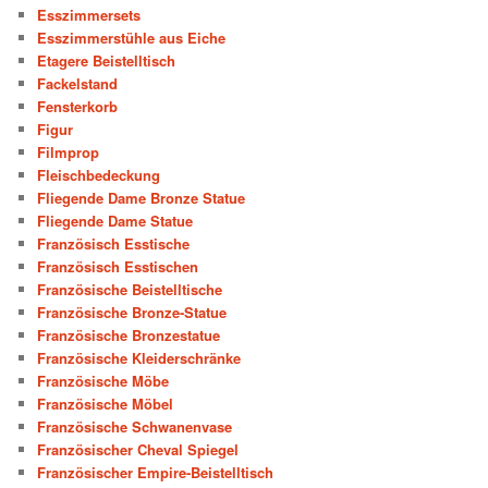
Esszimmersets
Esszimmerstühle aus Eiche
Etagere Beistelltisch
Fackelstand
Fensterkorb
Figur
Filmprop
Fleischbedeckung
Fliegende Dame Bronze Statue
Fliegende Dame Statue
Französisch Esstische
Französisch Esstischen
Französische Beistelltische
Französische Bronze-Statue
Französische Bronzestatue
Französische Kleiderschränke
Französische Möbe
Französische Möbel
Französische Schwanenvase
Französischer Cheval Spiegel
Französischer Empire-Beistelltisch