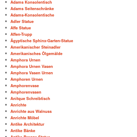
Adams Konsolentisch
Adams Seitenschränke
Adams-Konsolentische
Adler Statue
Affe Statue
Affen-Trupp
Ägyptische Sphinx-Garten-Statue
Amerikanischer Steinadler
Amerikanisches Ölgemälde
Amphora Urnen
Amphora Urnen Vasen
Amphora Vasen Urnen
Amphoren Urnen
Amphorenvase
Amphorenvasen
Anitque Schreibtisch
Anrichte
Anrichte aus Walnuss
Anrichte Möbel
Antike Architektur
Antike Bänke
Antike Bronze-Statue