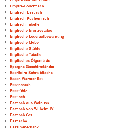
Empire-Couchtisch
Englisch Esstisch
Englisch Küchentisch
Englisch Tabelle
Englische Bronzestatue
Englische Lederaufbewahrung
Englische Möbel
Englische Stühle
Englische Tabelle
Englisches Ölgemälde
Epergne Geschirrständer
Escritoire-Schreibtische
Essen Warmer Set
Essensstuhl
Essstühle
Esstisch
Esstisch aus Walnuss
Esstisch von Wilhelm IV
Esstisch-Set
Esstische
Esszimmerbank