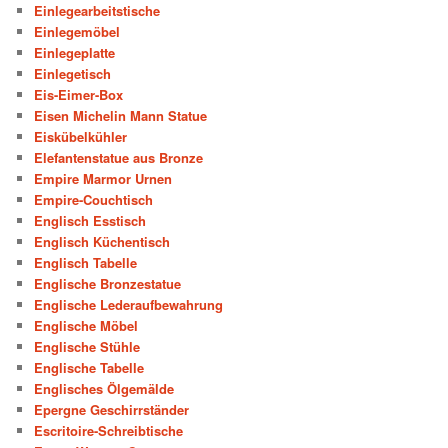
Einlegearbeitstische
Einlegemöbel
Einlegeplatte
Einlegetisch
Eis-Eimer-Box
Eisen Michelin Mann Statue
Eiskübelkühler
Elefantenstatue aus Bronze
Empire Marmor Urnen
Empire-Couchtisch
Englisch Esstisch
Englisch Küchentisch
Englisch Tabelle
Englische Bronzestatue
Englische Lederaufbewahrung
Englische Möbel
Englische Stühle
Englische Tabelle
Englisches Ölgemälde
Epergne Geschirrständer
Escritoire-Schreibtische