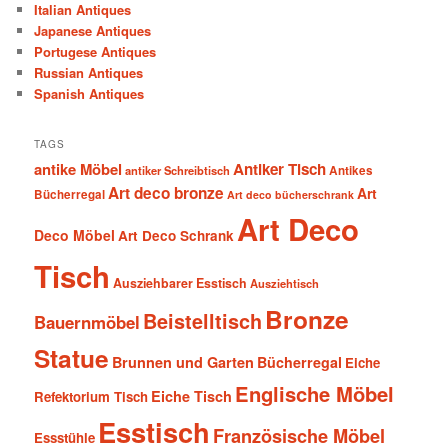
Italian Antiques
Japanese Antiques
Portugese Antiques
Russian Antiques
Spanish Antiques
TAGS
antike Möbel
Antiker Tisch
antiker Schreibtisch
Antikes
Art deco bronze
Art
Bücherregal
Art deco bücherschrank
Art Deco
Deco Möbel
Art Deco Schrank
Tisch
Ausziehbarer Esstisch
Ausziehtisch
Bronze
Beistelltisch
Bauernmöbel
Statue
Brunnen und Garten
Bücherregal
Eiche
Englische Möbel
Eiche Tisch
Refektorium Tisch
Esstisch
Französische Möbel
Essstühle