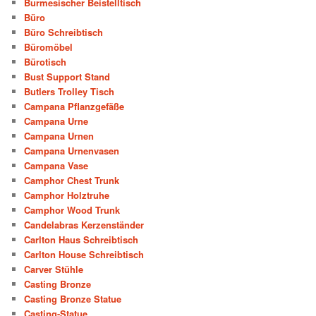
Burmesischer Beistelltisch
Büro
Büro Schreibtisch
Büromöbel
Bürotisch
Bust Support Stand
Butlers Trolley Tisch
Campana Pflanzgefäße
Campana Urne
Campana Urnen
Campana Urnenvasen
Campana Vase
Camphor Chest Trunk
Camphor Holztruhe
Camphor Wood Trunk
Candelabras Kerzenständer
Carlton Haus Schreibtisch
Carlton House Schreibtisch
Carver Stühle
Casting Bronze
Casting Bronze Statue
Casting-Statue