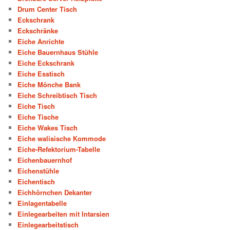
Drum Center Tisch
Eckschrank
Eckschränke
Eiche Anrichte
Eiche Bauernhaus Stühle
Eiche Eckschrank
Eiche Esstisch
Eiche Mönche Bank
Eiche Schreibtisch Tisch
Eiche Tisch
Eiche Tische
Eiche Wakes Tisch
Eiche walisische Kommode
Eiche-Refektorium-Tabelle
Eichenbauernhof
Eichenstühle
Eichentisch
Eichhörnchen Dekanter
Einlagentabelle
Einlegearbeiten mit Intarsien
Einlegearbeitstisch