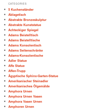
CATEGORIES
5 Kuchenständer
Ablagetisch
Abstrakte Bronzeskulptur
Abstrakte Kunststatue
Achteckiger Spiegel
Adams Beistelltisch
Adams Beistelltische
Adams Konsolentisch
Adams Seitenschränke
Adams-Konsolentische
Adler Statue
Affe Statue
Affen-Trupp
Ägyptische Sphinx-Garten-Statue
Amerikanischer Steinadler
Amerikanisches Ölgemälde
Amphora Urnen
Amphora Urnen Vasen
Amphora Vasen Urnen
Amphoren Urnen