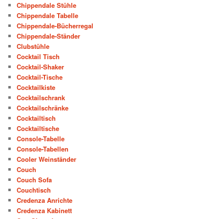
Chippendale Stühle
Chippendale Tabelle
Chippendale-Bücherregal
Chippendale-Ständer
Clubstühle
Cocktail Tisch
Cocktail-Shaker
Cocktail-Tische
Cocktailkiste
Cocktailschrank
Cocktailschränke
Cocktailtisch
Cocktailtische
Console-Tabelle
Console-Tabellen
Cooler Weinständer
Couch
Couch Sofa
Couchtisch
Credenza Anrichte
Credenza Kabinett