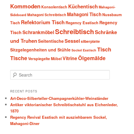
Kommoden
Küchentisch
Konsolentisch
Mahagoni-
Mahagoni Tisch
Nussbaum
Sideboard
Mahagoni Schreibtisch
Refektorium Tisch
Regency
Tisch
Regency Esstisch
Schreibtisch
Schränke
Schrankmöbel
Tisch
und Truhen
Sessel
Seitentische
silberplatte
Tisch
Sitzgelegenheiten und Stühle
Sockel Esstisch
Tische
Ölgemälde
Vitrine
Verspiegelte Möbel
S
e
a
r
RECENT POSTS
c
Art-Deco-Silberteller-Champagnerkühler-Weinständer
h
Antiker viktorianischer Schreibtischstuhl aus Eichenleder,
1870
Regency Revival Esstisch mit ausziehbarem Sockel,
Mahagoni-Diner