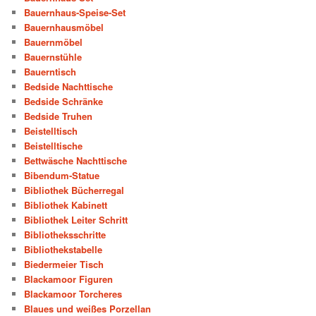
Bauernhaus-Speise-Set
Bauernhausmöbel
Bauernmöbel
Bauernstühle
Bauerntisch
Bedside Nachttische
Bedside Schränke
Bedside Truhen
Beistelltisch
Beistelltische
Bettwäsche Nachttische
Bibendum-Statue
Bibliothek Bücherregal
Bibliothek Kabinett
Bibliothek Leiter Schritt
Bibliotheksschritte
Bibliothekstabelle
Biedermeier Tisch
Blackamoor Figuren
Blackamoor Torcheres
Blaues und weißes Porzellan