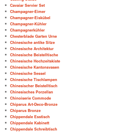
Cavaiar Servier Set
Champagner-Eimer
Champagner-Eiskübel
Champagner-Kühler
Champagnerkühler
Chesterblade Garten Urne
Chinesische antike Sitze
Chinesische Architektur
Chinesische Beistelltische
Chinesische Hochzeitskiste
Chinesische Kantonsvasen
Chinesische Sessel
Chinesische Tischlampen
Chinesischer Beistelltisch
Chinesisches Porzellan
Chinoiserie Commode
Chiparus Art-Deco-Bronze
Chiparus Bronze
Chippendale Esstisch
Chippendale Kabinett
Chippendale Schreibtisch