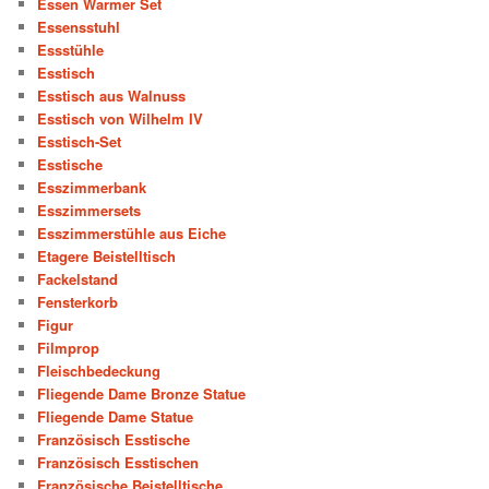
Essen Warmer Set
Essensstuhl
Essstühle
Esstisch
Esstisch aus Walnuss
Esstisch von Wilhelm IV
Esstisch-Set
Esstische
Esszimmerbank
Esszimmersets
Esszimmerstühle aus Eiche
Etagere Beistelltisch
Fackelstand
Fensterkorb
Figur
Filmprop
Fleischbedeckung
Fliegende Dame Bronze Statue
Fliegende Dame Statue
Französisch Esstische
Französisch Esstischen
Französische Beistelltische