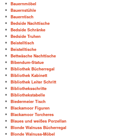
Bauernmöbel
Bauernstühle
Bauerntisch
Bedside Nachttische
Bedside Schränke
Bedside Truhen
Beistelltisch
Beistelltische
Bettwäsche Nachttische
Bibendum-Statue
Bibliothek Bücherregal
Bibliothek Kabinett
Bibliothek Leiter Schritt
Bibliotheksschritte
Bibliothekstabelle
Biedermeier Tisch
Blackamoor Figuren
Blackamoor Torcheres
Blaues und weißes Porzellan
Blonde Walnuss Bücherregal
Blonde Walnuss-Möbel