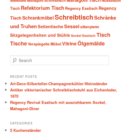
Mahagoni Tisch
Nussbaum
Sideboard
Mahagoni Schreibtisch
Refektorium Tisch
Regency
Tisch
Regency Esstisch
Schreibtisch
Schränke
Schrankmöbel
Tisch
und Truhen
Sessel
Seitentische
silberplatte
Tisch
Sitzgelegenheiten und Stühle
Sockel Esstisch
Tische
Ölgemälde
Vitrine
Verspiegelte Möbel
S
e
a
r
RECENT POSTS
c
Art-Deco-Silberteller-Champagnerkühler-Weinständer
h
Antiker viktorianischer Schreibtischstuhl aus Eichenleder,
1870
Regency Revival Esstisch mit ausziehbarem Sockel,
Mahagoni-Diner
CATEGORIES
5 Kuchenständer