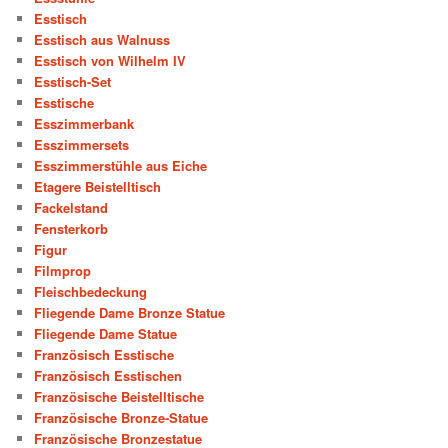
Esstisch
Esstisch aus Walnuss
Esstisch von Wilhelm IV
Esstisch-Set
Esstische
Esszimmerbank
Esszimmersets
Esszimmerstühle aus Eiche
Etagere Beistelltisch
Fackelstand
Fensterkorb
Figur
Filmprop
Fleischbedeckung
Fliegende Dame Bronze Statue
Fliegende Dame Statue
Französisch Esstische
Französisch Esstischen
Französische Beistelltische
Französische Bronze-Statue
Französische Bronzestatue