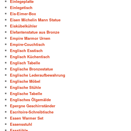
Einlegeplatte
Einlegetisch
Eis-Eimer-Box
Eisen Michelin Mann Statue
Eiskübelkühler
Elefantenstatue aus Bronze
Empire Marmor Urnen
Empire-Couchtisch
Englisch Esstisch
Englisch Küchentisch
Englisch Tabelle
Englische Bronzestatue
Englische Lederaufbewahrung
Englische Möbel
Englische Stühle
Englische Tabelle
Englisches Ölgemälde
Epergne Geschirrständer
Escritoire-Schreibtische
Essen Warmer Set
Essensstuhl
Essstühle