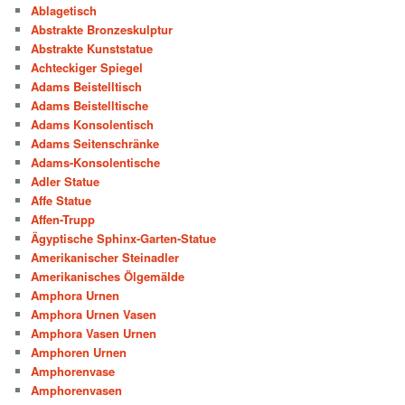
Ablagetisch
Abstrakte Bronzeskulptur
Abstrakte Kunststatue
Achteckiger Spiegel
Adams Beistelltisch
Adams Beistelltische
Adams Konsolentisch
Adams Seitenschränke
Adams-Konsolentische
Adler Statue
Affe Statue
Affen-Trupp
Ägyptische Sphinx-Garten-Statue
Amerikanischer Steinadler
Amerikanisches Ölgemälde
Amphora Urnen
Amphora Urnen Vasen
Amphora Vasen Urnen
Amphoren Urnen
Amphorenvase
Amphorenvasen