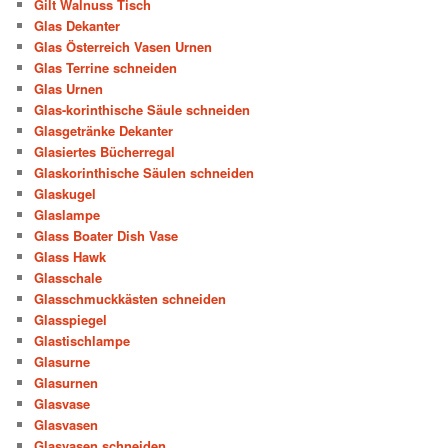
Gilt Walnuss Tisch
Glas Dekanter
Glas Österreich Vasen Urnen
Glas Terrine schneiden
Glas Urnen
Glas-korinthische Säule schneiden
Glasgetränke Dekanter
Glasiertes Bücherregal
Glaskorinthische Säulen schneiden
Glaskugel
Glaslampe
Glass Boater Dish Vase
Glass Hawk
Glasschale
Glasschmuckkästen schneiden
Glasspiegel
Glastischlampe
Glasurne
Glasurnen
Glasvase
Glasvasen
Glasvasen schneiden