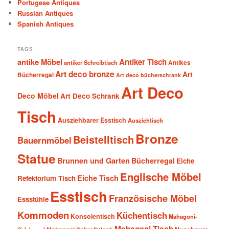
Portugese Antiques
Russian Antiques
Spanish Antiques
TAGS
antike Möbel
Antiker Tisch
antiker Schreibtisch
Antikes
Art deco bronze
Art
Bücherregal
Art deco bücherschrank
Art Deco
Deco Möbel
Art Deco Schrank
Tisch
Ausziehbarer Esstisch
Ausziehtisch
Bronze
Beistelltisch
Bauernmöbel
Statue
Brunnen und Garten
Bücherregal
Eiche
Englische Möbel
Eiche Tisch
Refektorium Tisch
Esstisch
Französische Möbel
Essstühle
Kommoden
Küchentisch
Konsolentisch
Mahagoni-