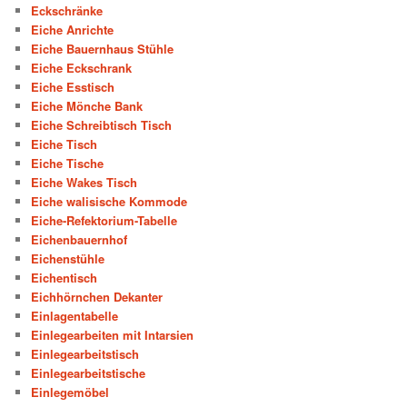
Eckschränke
Eiche Anrichte
Eiche Bauernhaus Stühle
Eiche Eckschrank
Eiche Esstisch
Eiche Mönche Bank
Eiche Schreibtisch Tisch
Eiche Tisch
Eiche Tische
Eiche Wakes Tisch
Eiche walisische Kommode
Eiche-Refektorium-Tabelle
Eichenbauernhof
Eichenstühle
Eichentisch
Eichhörnchen Dekanter
Einlagentabelle
Einlegearbeiten mit Intarsien
Einlegearbeitstisch
Einlegearbeitstische
Einlegemöbel