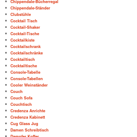
Chippendale-Bücherregal
Chippendale-Ständer
Clubstühle
Cocktail Tisch
Cocktail-Shaker
Cocktail-Tische
Cocktailkiste
Cocktailschrank
Cocktailschränke
Cocktailtisch
Cocktailtische
Console-Tabelle
Console-Tabellen
Cooler Weinständer
Couch
Couch Sofa
Couchtisch
Credenza Anrichte
Credenza Kabinett
Cug Glass Jug
Damen Schreibtisch
Dampfer Koffer