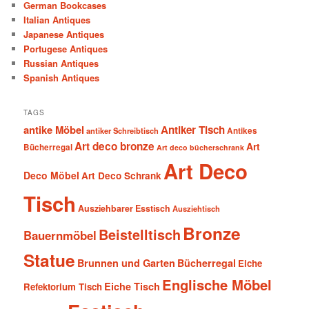
German Bookcases
Italian Antiques
Japanese Antiques
Portugese Antiques
Russian Antiques
Spanish Antiques
TAGS
antike Möbel
Antiker Tisch
antiker Schreibtisch
Antikes
Art deco bronze
Art
Bücherregal
Art deco bücherschrank
Art Deco
Deco Möbel
Art Deco Schrank
Tisch
Ausziehbarer Esstisch
Ausziehtisch
Bronze
Beistelltisch
Bauernmöbel
Statue
Brunnen und Garten
Bücherregal
Eiche
Englische Möbel
Eiche Tisch
Refektorium Tisch