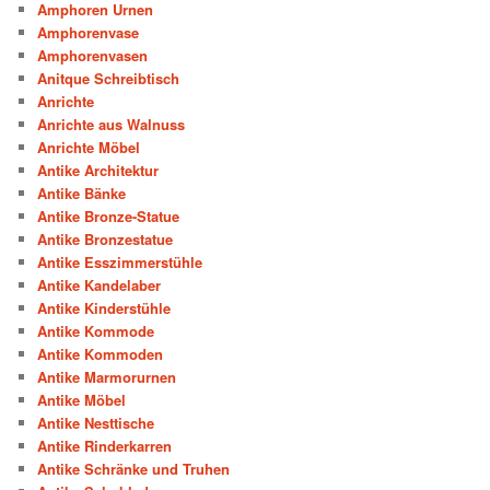
Amphoren Urnen
Amphorenvase
Amphorenvasen
Anitque Schreibtisch
Anrichte
Anrichte aus Walnuss
Anrichte Möbel
Antike Architektur
Antike Bänke
Antike Bronze-Statue
Antike Bronzestatue
Antike Esszimmerstühle
Antike Kandelaber
Antike Kinderstühle
Antike Kommode
Antike Kommoden
Antike Marmorurnen
Antike Möbel
Antike Nesttische
Antike Rinderkarren
Antike Schränke und Truhen