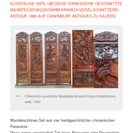
KLICKEN SIE HIER, UM DIESE CHINESISCHE GESCHNITZTE
RAUMTEILER-BILDSCHIRM-KRANICH-VOGEL-SCHNITZEREI
ANTIQUE 1880 AUF CANONBURY ANTIQUES ZU KAUFEN
Chinesische geschnitzte Raumteiler-Kranich-Vogel-Schnitzereien,
antik, 1880
Wunderschönes Set aus vier handgeschnitzten chinesischen
Paravents
Diese waren ursprünglich Teil eines Paravents oder Raumteilers