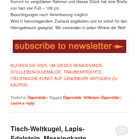
Kommt im vergoldeten Rahmen und dieses Stück hat eine Breite
von fast vier Fuß – 109 cm
Besichtigungen nach Vereinbarung möglich
Wird in hervorragendem Zustand angeboten und ist sofort für den
Heimgebrauch geeignet. Wir versenden in jeden Winkel der Welt
KLICKEN SIE HIER, UM DIESES RENAISSANCE-
STILLLEBEN-ÖLGEMÄLDE, TRAUBENFRÜCHTE,
ITALIENISCHE KUNST AUF CANONBURY ANTIQUES ZU
KAUFEN
Posted in
Ölgemälde
|
Tagged
Ölgemälde
,
Stillleben Ölgemälde
|
Leave a reply
Tisch-Weltkugel, Lapis-
Edelstein, Messingkarte