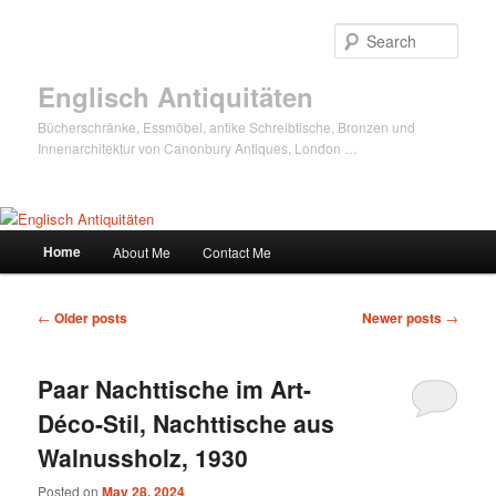
Sear
Englisch Antiquitäten
Bücherschränke, Essmöbel, antike Schreibtische, Bronzen und
Innenarchitektur von Canonbury Antiques, London …
Main
Home
About Me
Contact Me
Skip
Skip
menu
to
to
Post
←
Older posts
Newer posts
→
navigation
primary
secondary
Paar Nachttische im Art-
content
content
Déco-Stil, Nachttische aus
Walnussholz, 1930
Posted on
May 28, 2024