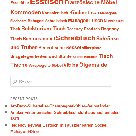
Esstisch
Französische Möbel
Essstühle
Kommoden
Küchentisch
Konsolentisch
Mahagoni-
Mahagoni Tisch
Nussbaum
Sideboard
Mahagoni Schreibtisch
Refektorium Tisch
Regency
Tisch
Regency Esstisch
Schreibtisch
Schränke
Schrankmöbel
Tisch
und Truhen
Sessel
Seitentische
silberplatte
Tisch
Sitzgelegenheiten und Stühle
Sockel Esstisch
Tische
Ölgemälde
Vitrine
Verspiegelte Möbel
S
e
a
r
RECENT POSTS
c
Art-Deco-Silberteller-Champagnerkühler-Weinständer
h
Antiker viktorianischer Schreibtischstuhl aus Eichenleder,
1870
Regency Revival Esstisch mit ausziehbarem Sockel,
Mahagoni-Diner