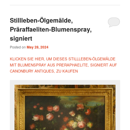
Stillleben-Ölgemälde,
Präraffaeliten-Blumenspray,
signiert
Posted on
May 28, 2024
KLICKEN SIE HIER, UM DIESES STILLLEBEN-ÖLGEMÄLDE
MIT BLUMENSPRAY AUS PRERAPHAELITE, SIGNIERT AUF
CANONBURY ANTIQUES, ZU KAUFEN