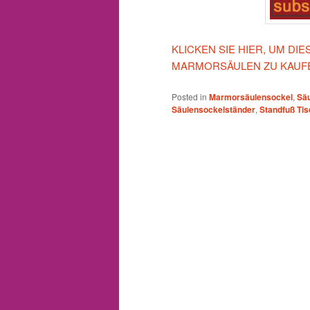
KLICKEN SIE HIER, UM DI
MARMORSÄULEN ZU KAUFE
Posted in
Marmorsäulensockel
,
Sä
Säulensockelständer
,
Standfuß Tis