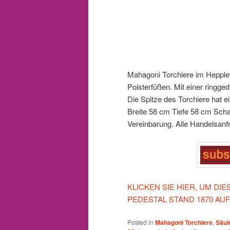
Mahagoni Torchiere im Hepplew
Polsterfüßen.
Mit einer ringge
Die Spitze des Torchiere hat 
Breite 58 cm
Tiefe 58 cm
Scha
Vereinbarung.
Alle Handelsan
KLICKEN SIE HIER, UM DI
PEDESTAL STAND 1870 AU
Posted in
Mahagoni Torchiere
,
Säul