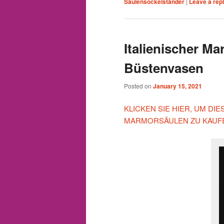
Säulensockelständer
|
Leave a rep
Italienischer M
Büstenvasen
Posted on
January 15, 2021
KLICKEN SIE HIER, UM DI
MARMORSÄULEN ZU KAUFE