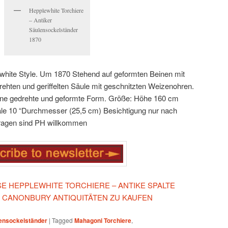
Hepplewhite Torchiere
– Antiker
Säulensockelständer
1870
hite Style.
Um 1870
Stehend auf geformten Beinen mit
drehten und geriffelten Säule mit geschnitzten Weizenohren.
eine gedrehte und geformte Form.
Größe:
Höhe 160 cm
le 10 “Durchmesser (25,5 cm)
Besichtigung nur nach
fragen sind PH willkommen
ESE HEPPLEWHITE TORCHIERE – ANTIKE SPALTE
F CANONBURY ANTIQUITÄTEN ZU KAUFEN
ensockelständer
|
Tagged
Mahagoni Torchiere
,