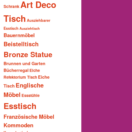
Art Deco
Schrank
Tisch
Ausziehbarer
Esstisch
Ausziehtisch
Bauernmöbel
Beistelltisch
Bronze Statue
Brunnen und Garten
Bücherregal
Eiche
Eiche
Refektorium Tisch
Englische
Tisch
Möbel
Essstühle
Esstisch
Französische Möbel
Kommoden