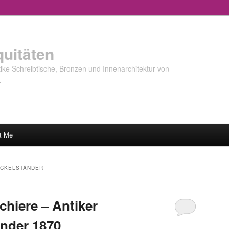
quitäten
ke Schreibtische, Bronzen und Innenarchitektur von
…
t Me
CKELSTÄNDER
chiere – Antiker
nder 1870