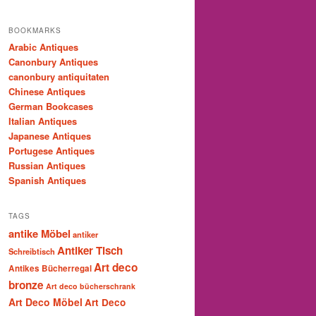
BOOKMARKS
Arabic Antiques
Canonbury Antiques
canonbury antiquitaten
Chinese Antiques
German Bookcases
Italian Antiques
Japanese Antiques
Portugese Antiques
Russian Antiques
Spanish Antiques
TAGS
antike Möbel
antiker
Antiker Tisch
Schreibtisch
Art deco
Antikes Bücherregal
bronze
Art deco bücherschrank
Art Deco Möbel
Art Deco