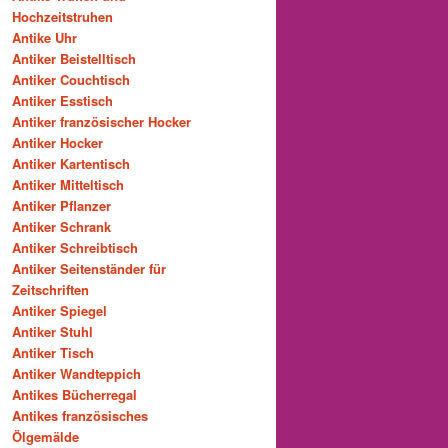
Hochzeitstruhen
Antike Uhr
Antiker Beistelltisch
Antiker Couchtisch
Antiker Esstisch
Antiker französischer Hocker
Antiker Hocker
Antiker Kartentisch
Antiker Mitteltisch
Antiker Pflanzer
Antiker Schrank
Antiker Schreibtisch
Antiker Seitenständer für
Zeitschriften
Antiker Spiegel
Antiker Stuhl
Antiker Tisch
Antiker Wandteppich
Antikes Bücherregal
Antikes französisches
Ölgemälde