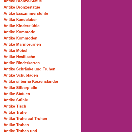
Antike Bronze-Statue
Antike Bronzestatue
Antike Esszimmerstühle
Antike Kandelaber
Antike Kinderstühle
Antike Kommode
Antike Kommoden
Antike Marmorurnen
Antike Möbel
Antike Nesttische
Antike Rinderkarren
Antike Schränke und Truhen
Antike Schubladen
Antike silberne Kerzenständer
Antike Silberplatte
Antike Statuen
Antike Stühle
Antike Tisch
Antike Truhe
Antike Truhe auf Truhen
Antike Truhen
Antike Truhen und