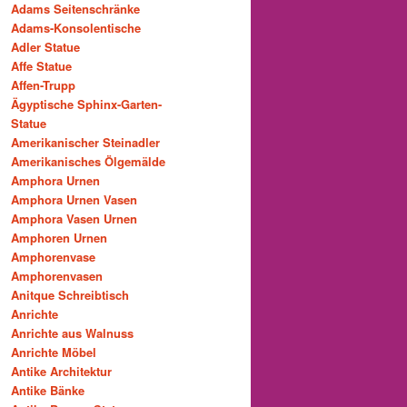
Adams Seitenschränke
Adams-Konsolentische
Adler Statue
Affe Statue
Affen-Trupp
Ägyptische Sphinx-Garten-
Statue
Amerikanischer Steinadler
Amerikanisches Ölgemälde
Amphora Urnen
Amphora Urnen Vasen
Amphora Vasen Urnen
Amphoren Urnen
Amphorenvase
Amphorenvasen
Anitque Schreibtisch
Anrichte
Anrichte aus Walnuss
Anrichte Möbel
Antike Architektur
Antike Bänke