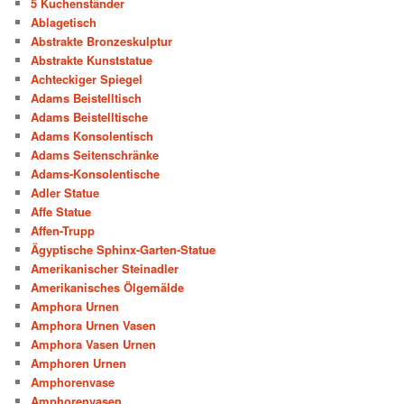
5 Kuchenständer
Ablagetisch
Abstrakte Bronzeskulptur
Abstrakte Kunststatue
Achteckiger Spiegel
Adams Beistelltisch
Adams Beistelltische
Adams Konsolentisch
Adams Seitenschränke
Adams-Konsolentische
Adler Statue
Affe Statue
Affen-Trupp
Ägyptische Sphinx-Garten-Statue
Amerikanischer Steinadler
Amerikanisches Ölgemälde
Amphora Urnen
Amphora Urnen Vasen
Amphora Vasen Urnen
Amphoren Urnen
Amphorenvase
Amphorenvasen