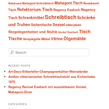
Mahagoni Tisch
Nussbaum
Sideboard
Mahagoni Schreibtisch
Refektorium Tisch
Regency
Tisch
Regency Esstisch
Schreibtisch
Schränke
Schrankmöbel
Tisch
und Truhen
Sessel
Seitentische
silberplatte
Tisch
Sitzgelegenheiten und Stühle
Sockel Esstisch
Tische
Ölgemälde
Vitrine
Verspiegelte Möbel
S
e
a
r
RECENT POSTS
c
Art-Deco-Silberteller-Champagnerkühler-Weinständer
h
Antiker viktorianischer Schreibtischstuhl aus Eichenleder,
1870
Regency Revival Esstisch mit ausziehbarem Sockel,
Mahagoni-Diner
CATEGORIES