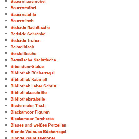
Bauernhausmöbel
Bauernmöbel
Bauernstühle
Bauerntisch
Bedside Nachttische
Bedside Schränke
Bedside Truhen
Beistelltisch
Beistelltische
Bettwäsche Nachttische
Bibendum-Statue
Bibliothek Bücherregal
Bibliothek Kabinett
Bibliothek Leiter Schritt
Bibliotheksschritte
Bibliothekstabelle
Biedermeier Tisch
Blackamoor Figuren
Blackamoor Torcheres
Blaues und weißes Porzellan
Blonde Walnuss Bücherregal
Blonde Walnuss-Möbel