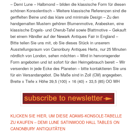
– Demi Lune – Halbmond – bilden die klassische Form für diesen
schönen Konsolentisch
– Weitere klassische Referenzen sind die
geriffelten Beine und das klare und minimale Design
– Zu den
handgemalten Mustern gehören Blumenmotive, Arabesken, eine
klassische Engels- und Cherub-Tafel sowie Blattmotive
– Gekauft
bei einem Händler auf der Newark Antiques Fair in England
–
Bitte teilen Sie uns mit, ob Sie dieses Stück in unserem
Ausstellungsraum von Canonbury Antiques Herts, nur 25 Minuten
nördlich von London, sehen möchten
– Wird in hervorragender
Form angeboten und ist sofort für den Heimgebrauch bereit
– Wir
versenden in jede Ecke des Planeten – bitte kontaktieren Sie uns
für ein Versandangebot. Die Maße sind in Zoll (CM) angegeben.
Breite x Tiefe x Höhe
39,5 (100) × 16 (40) × 33,5 (85) OO
WH
KLICKEN SIE HIER, UM DIESE ADAMS-KONSOLE-TABELLE
ZU KAUFEN – DEMI LUNE SATINWOOD HALL TABLES ON
CANONBURY ANTIQUITÄTEN