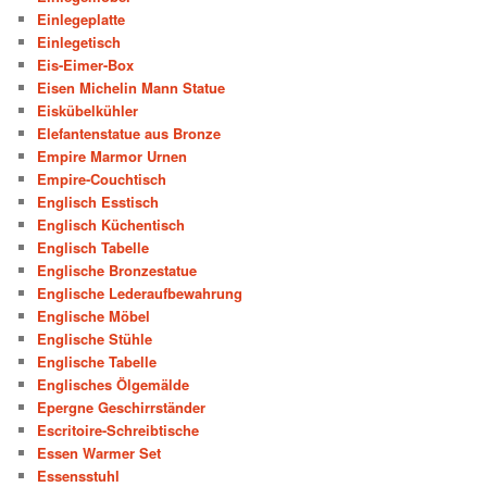
Einlegeplatte
Einlegetisch
Eis-Eimer-Box
Eisen Michelin Mann Statue
Eiskübelkühler
Elefantenstatue aus Bronze
Empire Marmor Urnen
Empire-Couchtisch
Englisch Esstisch
Englisch Küchentisch
Englisch Tabelle
Englische Bronzestatue
Englische Lederaufbewahrung
Englische Möbel
Englische Stühle
Englische Tabelle
Englisches Ölgemälde
Epergne Geschirrständer
Escritoire-Schreibtische
Essen Warmer Set
Essensstuhl