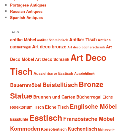
Portugese Antiques
Russian Antiques
Spanish Antiques
TAGS
antike Möbel
Antiker Tisch
antiker Schreibtisch
Antikes
Art deco bronze
Art
Bücherregal
Art deco bücherschrank
Art Deco
Deco Möbel
Art Deco Schrank
Tisch
Ausziehbarer Esstisch
Ausziehtisch
Bronze
Beistelltisch
Bauernmöbel
Statue
Brunnen und Garten
Bücherregal
Eiche
Englische Möbel
Eiche Tisch
Refektorium Tisch
Esstisch
Französische Möbel
Essstühle
Kommoden
Küchentisch
Konsolentisch
Mahagoni-