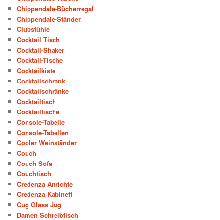
Chippendale-Bücherregal
Chippendale-Ständer
Clubstühle
Cocktail Tisch
Cocktail-Shaker
Cocktail-Tische
Cocktailkiste
Cocktailschrank
Cocktailschränke
Cocktailtisch
Cocktailtische
Console-Tabelle
Console-Tabellen
Cooler Weinständer
Couch
Couch Sofa
Couchtisch
Credenza Anrichte
Credenza Kabinett
Cug Glass Jug
Damen Schreibtisch