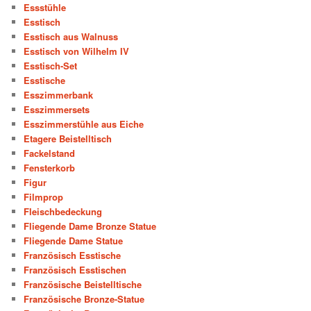
Essstühle
Esstisch
Esstisch aus Walnuss
Esstisch von Wilhelm IV
Esstisch-Set
Esstische
Esszimmerbank
Esszimmersets
Esszimmerstühle aus Eiche
Etagere Beistelltisch
Fackelstand
Fensterkorb
Figur
Filmprop
Fleischbedeckung
Fliegende Dame Bronze Statue
Fliegende Dame Statue
Französisch Esstische
Französisch Esstischen
Französische Beistelltische
Französische Bronze-Statue