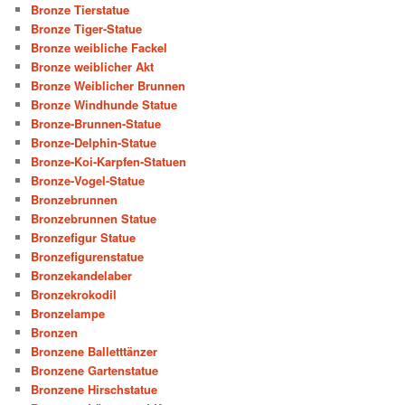
Bronze Tierstatue
Bronze Tiger-Statue
Bronze weibliche Fackel
Bronze weiblicher Akt
Bronze Weiblicher Brunnen
Bronze Windhunde Statue
Bronze-Brunnen-Statue
Bronze-Delphin-Statue
Bronze-Koi-Karpfen-Statuen
Bronze-Vogel-Statue
Bronzebrunnen
Bronzebrunnen Statue
Bronzefigur Statue
Bronzefigurenstatue
Bronzekandelaber
Bronzekrokodil
Bronzelampe
Bronzen
Bronzene Balletttänzer
Bronzene Gartenstatue
Bronzene Hirschstatue